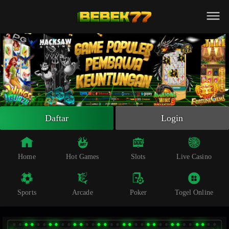
Beranda
Slot Online
Live Casino
Sportsbook
Arcade
Togel Online
Daftar
Login
Poker
Whatsapp
Home
Hot Games
Slots
Live Casino
Telegram
Sports
Arcade
Poker
Togel Online
Livechat