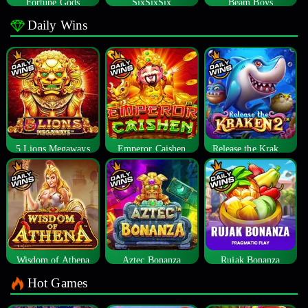
Fortune Gods
SixSixSix
Beam Boys
Daily Wins
5 Lions Megaways
Emperor Caishen
Release the Kraken 2
Wisdom of Athena
Aztec Bonanza
Rujak Bonanza
Hot Games