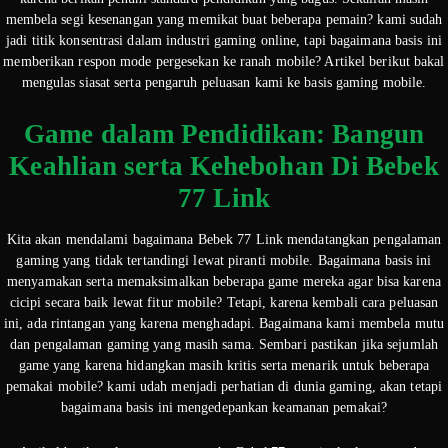
membela segi kesenangan yang memikat buat beberapa pemain? kami sudah
jadi titik konsentrasi dalam industri gaming online, tapi bagaimana basis ini
memberikan respon mode pergesekan ke ranah mobile? Artikel berikut bakal
mengulas siasat serta pengaruh peluasan kami ke basis gaming mobile.
Game dalam Pendidikan: Bangun
Keahlian serta Kehebohan Di Bebek
77 Link
Kita akan mendalami bagaimana Bebek 77 Link mendatangkan pengalaman
gaming yang tidak tertandingi lewat piranti mobile. Bagaimana basis ini
menyamakan serta memaksimalkan beberapa game mereka agar bisa karena
cicipi secara baik lewat fitur mobile? Tetapi, karena kembali cara peluasan
ini, ada rintangan yang karena menghadapi. Bagaimana kami membela mutu
dan pengalaman gaming yang masih sama. Sembari pastikan jika sejumlah
game yang karena hidangkan masih kritis serta menarik untuk beberapa
pemakai mobile? kami udah menjadi perhatian di dunia gaming, akan tetapi
bagaimana basis ini mengedepankan keamanan pemakai?