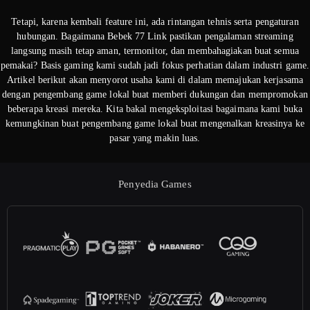
Tetapi, karena kembali feature ini, ada rintangan tehnis serta pengaturan
hubungan. Bagaimana Bebek 77 Link pastikan pengalaman streaming
langsung masih tetap aman, termonitor, dan membahagiakan buat semua
pemakai? Basis gaming kami sudah jadi fokus perhatian dalam industri game.
Artikel berikut akan menyorot usaha kami di dalam memajukan kerjasama
dengan pengembang game lokal buat memberi dukungan dan mempromokan
beberapa kreasi mereka. Kita bakal mengeksploitasi bagaimana kami buka
kemungkinan buat pengembang game lokal buat mengenalkan kreasinya ke
pasar yang makin luas.
Penyedia Games