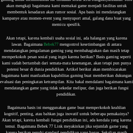
akan mengkaji bagaimana kami memakai game menjadi fasilitas untuk
membentuk kesadaran akan rumor sosial. Apa basis ini mendatangkan
kampanye atau momen-event yang menyuport amal, galang dana buat yang
memicu spesifik.
Akan tetapi, karena kembali usaha sosial ini, ada halangan yang karena
lawan. Bagaimana
Bebek77
mengontrol kesetimbangan di antara
mendatangkan pengalaman gaming yang membahagiakan dan masih tetap
memperkokoh pesan sosial yang ingin karena berikan? Basis gaming seperti
kami sudah bertambah dari semata-mata kesenangan, akan tetapi pun punya
potensi besar di dunia pendidikan. Artikel berikut akan membicarakan
bagaimana kami manfaatkan kapabilitas gaming buat memberikan dukungan
evaluasi dan peningkatan ketrampilan. Kita bakal mendalami bagaimana kami
mendatangkan game yang tidak sekedar melipur, dan juga berikan fungsi
pendidikan.
Bagaimana basis ini menggunakan game buat memperkokoh keahlian
kognitif, penting, atau bahkan juga inovatif untuk beberapa pemakainya?
Akan tetapi, karena kembali fungsi pendidikan ini, ada kendala yang karena
temui. Bagaimana Bebek 77 Link meyakinkan jika sejumlah game yang
karena berikan penuhi standard pendidikan yang bagus. Sekalian masih