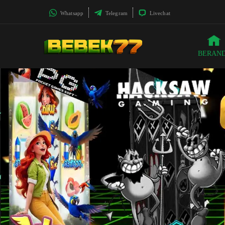
Whatsapp
Telegram
Livechat
BERAN