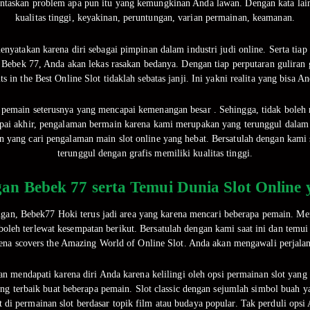
taskan problem apa pun itu yang kemungkinan Anda lawan. Dengan kata lain
kualitas tinggi, keyakinan, peruntungan, varian permainan, keamanan.
atakan karena diri sebagai pimpinan dalam industri judi online. Serta tia
ebek 77, Anda akan lekas rasakan bedanya. Dengan tiap perputaran guliran g
 in the Best Online Slot tidaklah sebatas janji. Ini yakni realita yang bisa A
pemain seterusnya yang mencapai kemenangan besar . Sehingga, tidak boleh
ampai akhir, pengalaman bermain karena kami merupakan yang terunggul dalam 
un yang cari pengalaman main slot online yang hebat. Bersatulah dengan kami 
terunggul dengan grafis memiliki kualitas tinggi.
an Bebek 77 serta Temui Dunia Slot Online
gan, Bebek77 Hoki terus jadi area yang karena mencari beberapa pemain. M
boleh terlewat kesempatan berikut. Bersatulah dengan kami saat ini dan temui
na scovers the Amazing World of Online Slot. Anda akan mengawali perjalana
n mendapati karena diri Anda karena kelilingi oleh opsi permainan slot yang
ng terbaik buat beberapa pemain. Slot classic dengan sejumlah simbol buah y
t di permainan slot berdasar topik film atau budaya popular. Tak perduli ops