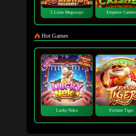
5 Lions Megaways
Emperor Caishe
Hot Games
Lucky Neko
Fortune Tiger