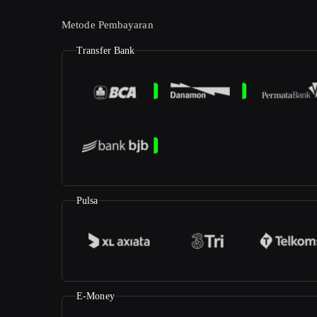
Metode Pembayaran
Transfer Bank
Pulsa
E-Money