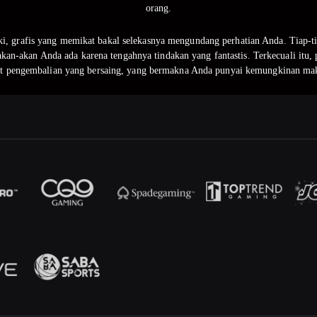
orang.
, grafis yang memikat bakal selekasnya mengundang perhatian Anda. Tiap-tiap 
akan-akan Anda ada karena tengahnya tindakan yang fantastis. Terkecuali itu
t pengembalian yang bersaing, yang bermakna Anda punyai kemungkinan maki