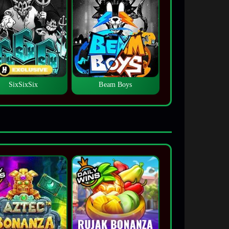
SixSixSix
Beam Boys