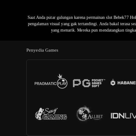
Saat Anda putar gulungan karena permainan slot Bebek77 Hoki
pengalaman visual yang gak tertandingi. Anda bakal terasa se
yang menarik. Mereka pun mendatangkan tingka
Penyedia Games