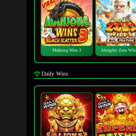
Mahjong Wins 3
Almighty Zeus Wi
Daily Wins