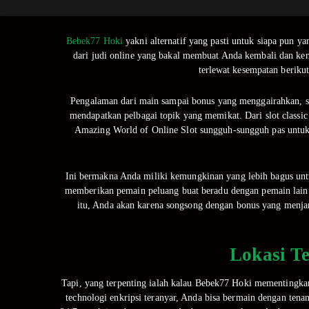
Bebek77 Hoki
yakni alternatif yang pasti untuk siapa pun y
dari judi online yang bakal membuat Anda kembali dan kem
terlewat kesempatan beriku
Pengalaman dari main sampai bonus yang menggairahkan, se
mendapatkan pelbagai topik yang memikat. Dari slot classic
Amazing World of Online Slot sungguh-sungguh pas untuk
Ini bermakna Anda miliki kemungkinan yang lebih bagus unt
memberikan pemain peluang buat beradu dengan pemain lain s
itu, Anda akan karena songsong dengan bonus yang menjan
Lokasi Te
Tapi, yang terpenting ialah kalau Bebek77 Hoki mementingk
technologi enkripsi teranyar, Anda bisa bermain dengan tena