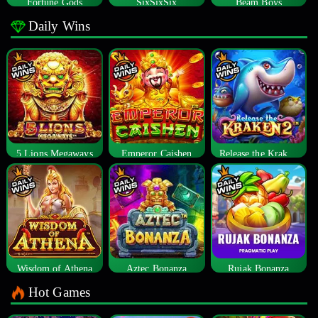
Fortune Gods
SixSixSix
Beam Boys
Daily Wins
5 Lions Megaways
Emperor Caishen
Release the Kraken 2
Wisdom of Athena
Aztec Bonanza
Rujak Bonanza
Hot Games